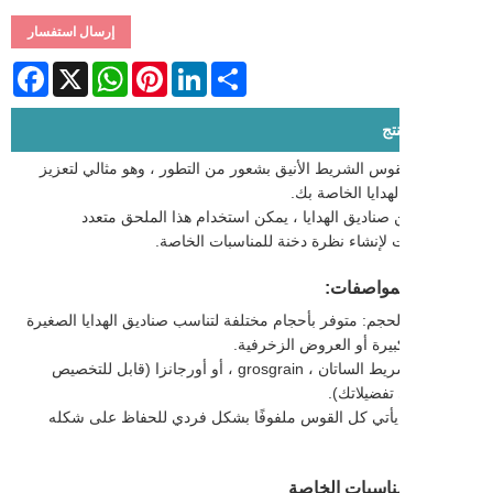
إرسال استفسار
Facebook
WhatsApp
X
Pinterest
LinkedIn
Share
تج
قوس الشريط الأنيق بشعور من التطور ، وهو مثالي لتعزيز
هدايا الخاصة بك.
 صناديق الهدايا ، يمكن استخدام هذا الملحق متعدد
 لإنشاء نظرة دخنة للمناسبات الخاصة.
المواصفات:
الحجم: متوفر بأحجام مختلفة لتناسب صناديق الهدايا الصغيرة
لكبيرة أو العروض الزخرفية.
2. المادة: شريط الساتان ، grosgrain ، أو أورجانزا (قابل للتخصيص
 تفضيلاتك).
: يأتي كل القوس ملفوفًا بشكل فردي للحفاظ على شكله
ناسبات الخاصة